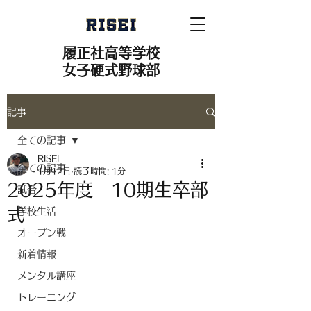
履正社高等学校
女子硬式野球部
記事
全ての記事
RISEI
全ての記事
1月12日
読了時間: 1分
2025年度 10期生卒部
試合
式
学校生活
オープン戦
新着情報
メンタル講座
トレーニング