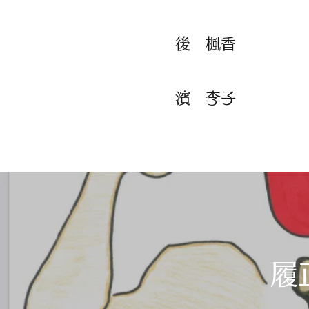
​​後 楓香
​​濱 李子
履