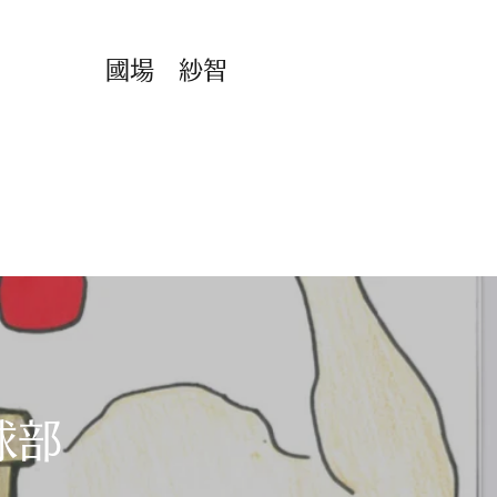
​​國場 紗智
球部