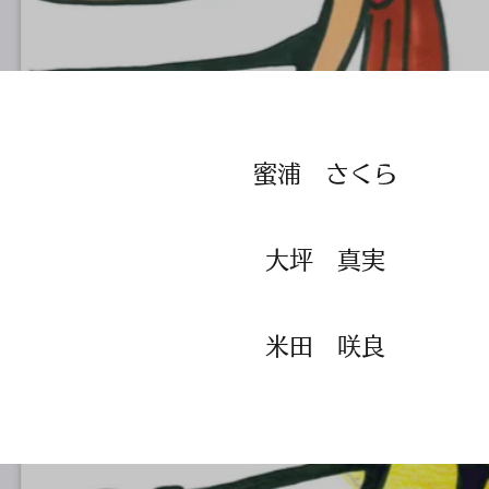
​​蜜浦 さくら
​​大坪 真実
​​米田 咲良