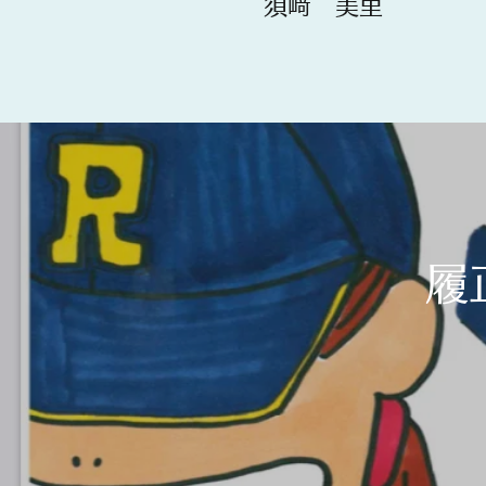
​​須﨑 美里
履