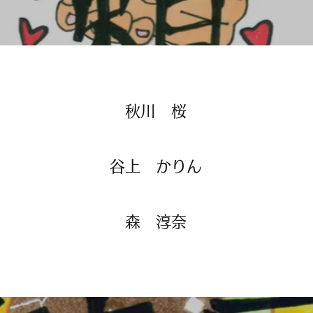
​​秋川 桜
​​谷上 かりん
​​森 淳奈