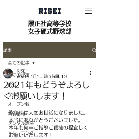
履正社高等学校
女子硬式野球部
記事
全ての記事
RISEI
全ての記事
2021年1月1日
読了時間: 1分
2021年もどうぞよろし
試合
くお願いします！
学校生活
オープン戦
昨年中は大変お世話になりました。
新着情報
本当にありがとうございました。
メンタル講座
本年も何卒ご指導ご鞭撻の程宜しく
トレーニング
お願いいたします！