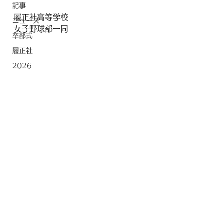
記事
履正社高等学校
ニュース
女子野球部一同
卒部式
履正社
2026