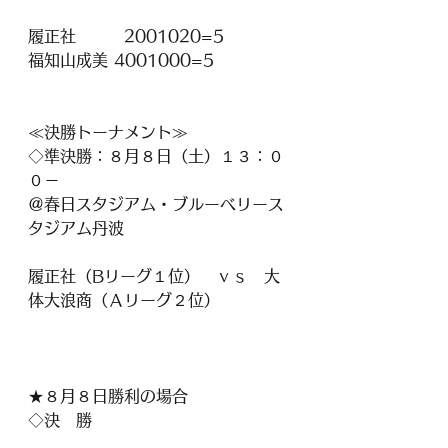
履正社        2001020=5
福知山成美 4001000=5
≪決勝トーナメント≫
◇準決勝：８月８日（土）１３：０
０－
＠春日スタジアム・ブルーベリース
タジアム丹波
履正社（Bリーグ１位）　ｖｓ　大
体大浪商（Ａリーグ２位）
★８月８日勝利の場合
◇決　勝