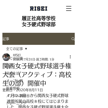
履正社高等学校
女子硬式野球部
記事
全ての記事
RISEI
全ての記事
2020年7月31日
読了時間: 1分
関西女子硬式野球選手権
試合
大会（アクティブ：高校
学校生活
オープン戦
生の部）開催中
新着情報
更新日：
2020年8月11日
７月２３日㊗から関西女子硬式野球
メンタル講座
連盟所属の高校８校にてはじまりま
トレーニング
した、関西女子硬式野球選手権大会