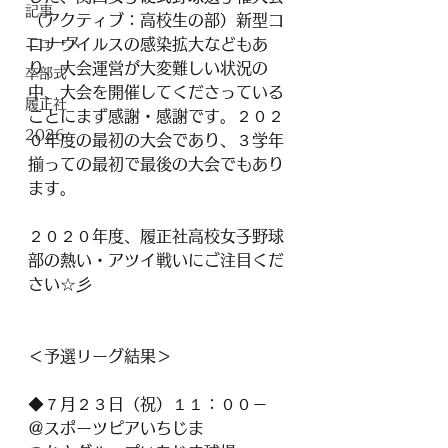
記事
（アクティブ：高校生の部）新型コ
ニュース
ロナウイルスの感染拡大などもあ
り、大会運営が大変難しい状況の
卒部式
中、大会を開催してくださっている
履正社
ことにまず感謝・感謝です。２０２
2026
０年度の最初の大会であり、３学年
揃っての最初で最後の大会でもあり
ます。
２０２０年度、履正社高校女子野球
部の熱い・アツイ戦いにご注目くだ
さい☆彡
＜予選リーグ結果＞
◆７月２３日（祝）１１：００－
＠スポーツピアいちじま