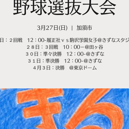
野球選抜大会
3月27日(日)
  |  
加須市
日：２回戦 12：00-履正社ｖｓ駒沢学園女子＠きずなスタ
２８日：３回戦 10：00－＠田ヶ谷
３０日：準々決勝 12：00-＠きずな
３１日：準決勝 12：00-＠きずな
４月３日：決勝 ＠東京ドーム