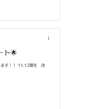
者の皆様、あたたかな卒部式
た♪ 2026年、今シーズン
部を宜しくお願い致します⚾
ート🌟
す！！ 11.12期生 決