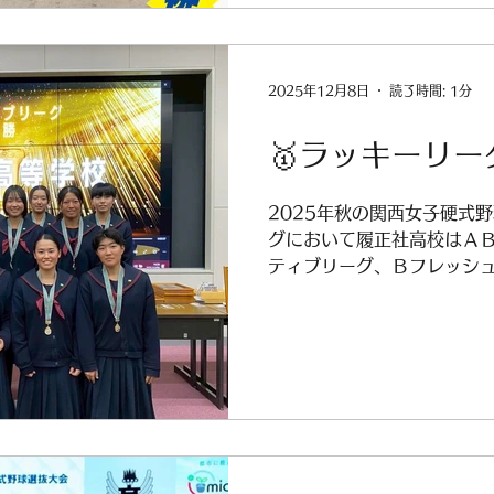
2025年12月8日
読了時間: 1分
🥇ラッキーリー
2025年秋の関西女子硬式
グにおいて履正社高校はＡ
ティブリーグ、Ｂフレッシ
チームとも優勝🏆Aのアク
2022年より４連覇を達成
ました🥇 ここで満足する
ていきたいと思います！！ 
いいたします💕 履正社高校
率 履正社高校Ｂ 中川投
岡部選手