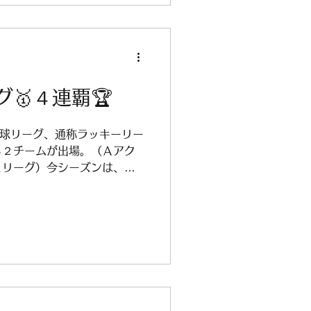
グ🥇４連覇🏆
野球リーグ、通称ラッキーリー
Ｂ２チームが出場。（Ａアク
ュリーグ）今シーズンは、２
ティブリーグにおいては、
！！Ｂは1年ぶりの優勝となり
ことなく、来シーズンも頑張っ
引き続き、応援よろしくお願
Ａ 履正社高校Ｂ 最優秀防御
手 首位打者 履正社高校Ｂ