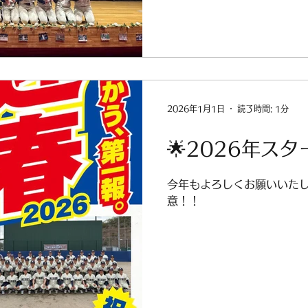
度 履正社ファミリー 保護
を本当にありがとうございまし
も履正社高校女子硬式野球
2026年1月1日
読了時間: 1分
🌟2026年スタ
今年もよろしくお願いいたしま
意！！