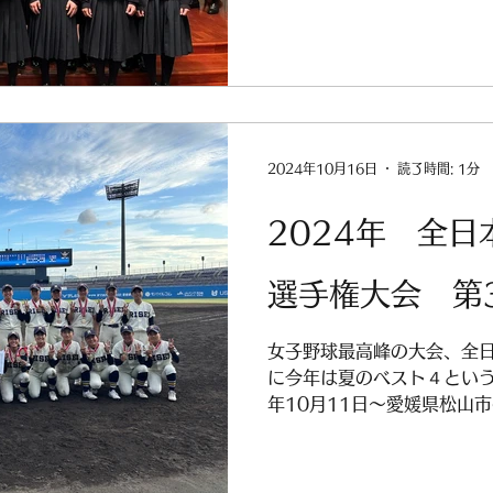
2024年10月16日
読了時間: 1分
2024年 全
選手権大会 第3
女子野球最高峰の大会、全
に今年は夏のベスト４という
年10月11日～愛媛県松山
ドンナスタジアムにて開催さ
上位チームと、各地域のク
会、...