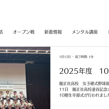
活
オープン戦
新着情報
メンタル講座
式
履正社
2026
1月12日
読了時間: 1分
2025年度 1
履正社高校 女子硬式野球部1
11日 履正社高校釜谷記念
10期生卒部式が行われました
した！！新たな球史を刻ん
う💕 10期生ファミリーショッ