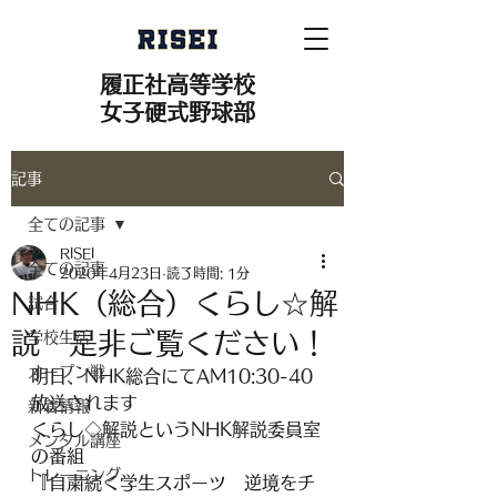
履正社高等学校
女子硬式野球部
記事
全ての記事
RISEI
全ての記事
2020年4月23日
読了時間: 1分
NHK（総合）くらし☆解
試合
説 是非ご覧ください！
学校生活
オープン戦
明日、NHK総合にてAM10:30-40
放送されます
新着情報
くらし◇解説というNHK解説委員室
メンタル講座
の番組
トレーニング
『自粛続く学生スポーツ　逆境をチ