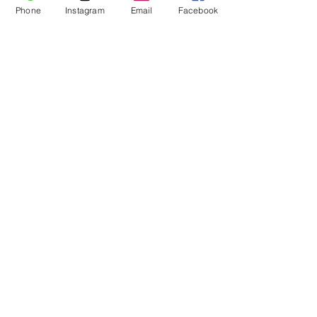
Phone
Instagram
Email
Facebook
コメント
🌟2026年スタート🌟
🥇ラッキーリーグ
コメントを追加…
連覇🏆
履正社高等学校
女子硬式野球部
履正社箕面スタジアム
〒563-0255 大阪府箕面市森町西1丁目1-65
履正社高等学校
〒561-0874大阪府豊中市長興寺南4丁目3-19