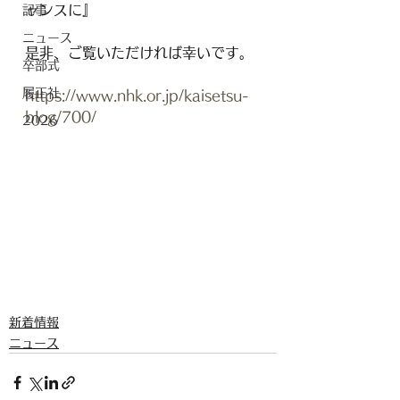
ャンスに』
記事
ニュース
是非、ご覧いただければ幸いです。
卒部式
履正社
https://www.nhk.or.jp/kaisetsu-
blog/700/
2026
新着情報
ニュース