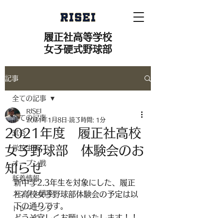
履正社高等学校
女子硬式野球部
記事
全ての記事
RISEI
全ての記事
2021年1月8日
読了時間: 1分
2021年度 履正社高校
試合
女子野球部 体験会のお
学校生活
オープン戦
知らせ
新着情報
新中学2.3年生を対象にした、履正
メンタル講座
社高校女子野球部体験会の予定は以
下の通りです。
トレーニング
どうぞ宜しくお願いいたします！！