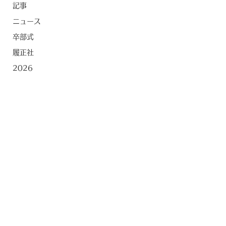
記事
ニュース
卒部式
履正社
2026