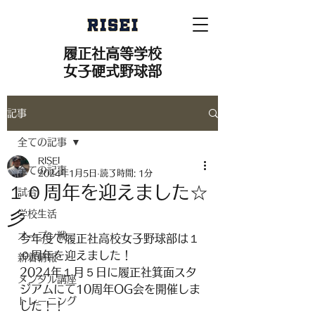
履正社高等学校
女子硬式野球部
記事
全ての記事
RISEI
全ての記事
2024年1月5日
読了時間: 1分
１０周年を迎えました☆
試合
彡
学校生活
オープン戦
今年度で履正社高校女子野球部は１
０周年を迎えました！
新着情報
2024年１月５日に履正社箕面スタ
メンタル講座
ジアムにて10周年OG会を開催しま
トレーニング
した！！