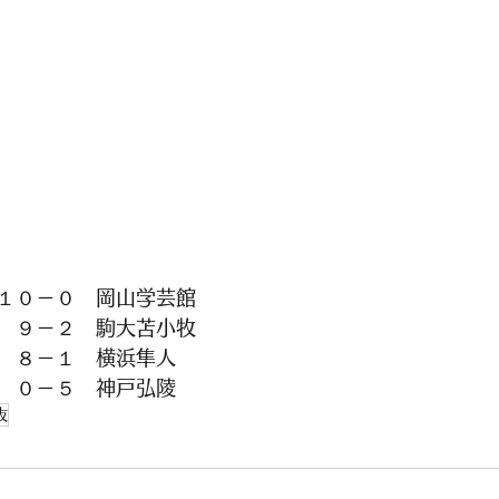
１０－０　岡山学芸館　
　９－２　駒大苫小牧
　８－１　横浜隼人
　０－５　神戸弘陵　
抜