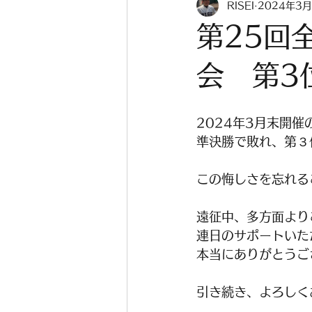
RISEI
2024年3
卒部式
履正社
2026
第25回
会 第3
2024年3月末開
準決勝で敗れ、第３
この悔しさを忘れる
遠征中、多方面より
連日のサポートいた
本当にありがとうご
引き続き、よろしく