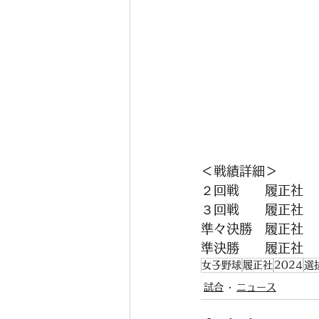
＜戦績詳細＞
２回戦　　履正社　
３回戦　　履正社　
準々決勝　履正社　
準決勝　　履正社　
女子野球
履正社
2024
選
試合
ニュース