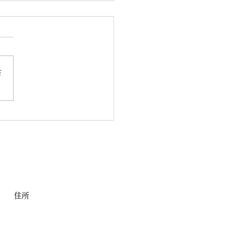
さ
ラッキーリーグ🥇４連覇🏆
住所