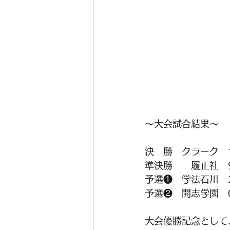
～大会試合結果～
決　勝　クラーク　
準決勝　　履正社　
予選❶　学法石川　2
予選❷　開志学園　
大会優勝記念として