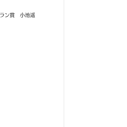
ラン賞　小池遥