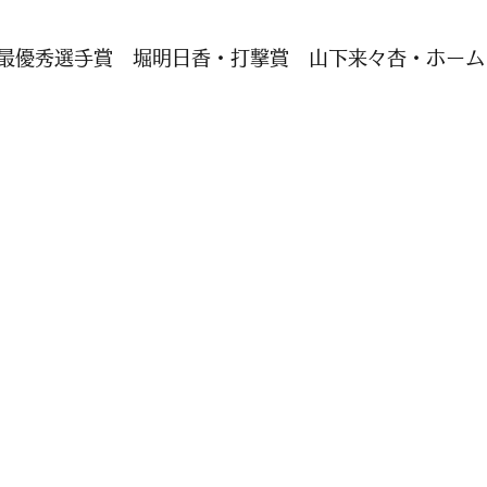
最優秀選手賞　堀明日香・打撃賞　山下来々杏・ホーム