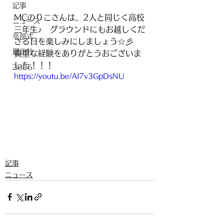
記事
MCのりこさんは、2人と同じく高校
ニュース
三年生♪　グラウンドにもお越しくだ
卒部式
さる日を楽しみにしましょう☆彡　
履正社
貴重な経験をありがとうおございま
した！！！
2026
https://youtu.be/AI7v3GpDsNU
記事
ニュース