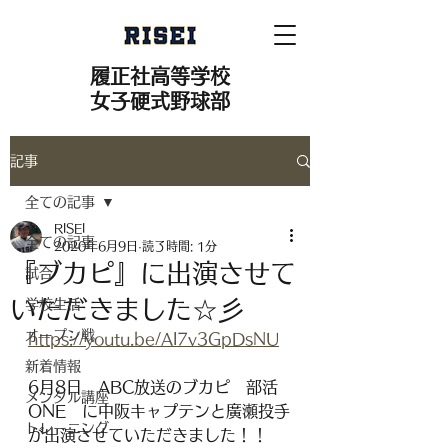
履正社高等学校
女子硬式野球部
記事
全ての記事
RISEI
全ての記事
2020年6月9日
読了時間: 1分
『ブカピ』に出演させて
試合
いただきました☆彡
学校生活
オープン戦
https://youtu.be/AI7v3GpDsNU
新着情報
6月8日　ABC放送のブカピ　部活
メンタル講座
ONE　に中阪キャプテンと廣瀬投手
トレーニング
が出演させていただきました！！